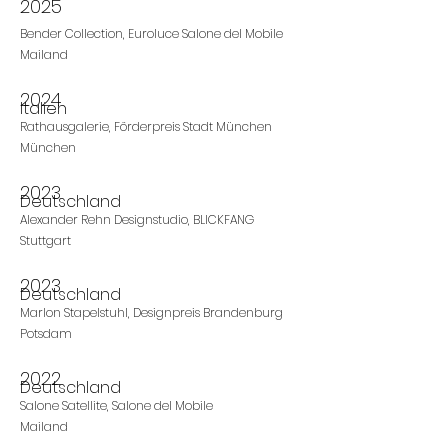
2025
Bender Collection, Euroluce Salone del Mobile
Mailand
2024
Italien
Rathausgalerie, Förderpreis Stadt München
München
2023
Deutschland
Alexander Rehn Designstudio, BLICKFANG
Stuttgart
2023
Deutschland
Marlon Stapelstuhl, Designpreis Brandenburg
Potsdam
2022
Deutschland
Salone Satellite, Salone del Mobile
Mailand