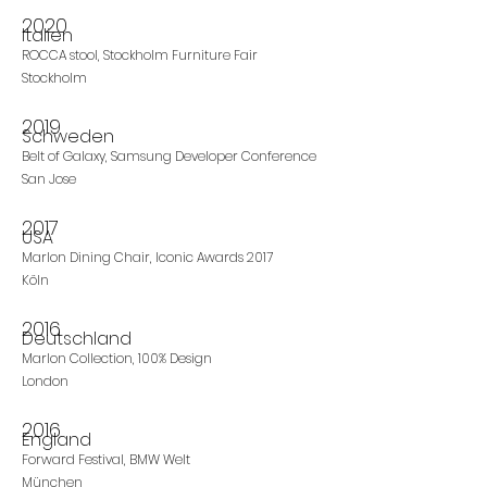
2020
Italien
ROCCA stool, Stockholm Furniture Fair
Stockholm
2019
Schweden
Belt of Galaxy, Samsung Developer Conference
San Jose
2017
USA
Marlon Dining Chair, Iconic Awards 2017
Köln
2016
Deutschland
Marlon Collection, 100% Design
London
2016
England
Forward Festival, BMW Welt
München